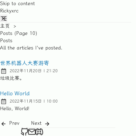
Skip to content
Rickyxrc
主页
>
Posts (page 10)
Posts
All the articles I've posted.
世界机器人大赛游寄
at
2022年11月20日
|
21:20
Posted on:
垃圾比赛。
Hello World
at
2022年11月15日
|
10:00
Posted on:
Hello, World!
Prev
Next