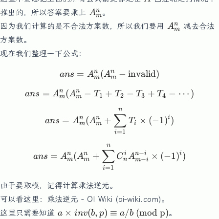
C_n^i
A^n_m
n
推出的，所以答案要乘上
。
A
\times
m
A^n_m
n
因为我们计算的是不合法方案数，所以我们要用
减去合法
A
A_{m-
m
i}^{n-
方案数。
i}
现在我们整理一下公式：
n
n
=
(
ans = A^n_m(A^n_m-\text
−
invalid
)
an
s
A
A
m
m
n
n
=
(
−
+
ans = A^n_m(A^n_m-T_1
−
+
−
⋯
)
an
s
A
A
T
T
T
T
1
2
3
4
m
m
n
ans = A^n_m(A^n_m+\sum
∑
n
n
i
=
(
+
×
(
−
1
)
)
an
s
A
A
T
i
m
m
=
1
i
n
ans = A^n_m(A^n_m+\sum
∑
−
n
n
i
n
i
i
=
(
+
×
(
−
1
)
)
an
s
A
A
C
A
−
m
m
n
m
i
=
1
i
由于要取模，记得计算乘法逆元。
可以看这里：
乘法逆元 - OI Wiki (oi-wiki.com)
。
a\times inv(b,p)
×
(
,
)
≡
/
(mod p)
这里只需要知道
。
a
in
v
b
p
a
b