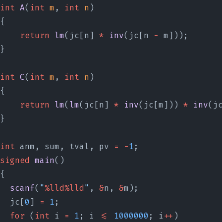
int
 A
(
int
 m
, 
int
 n
)
{
    return
 lm
(jc[n] 
*
 inv
(jc[n 
-
 m]));
}
int
 C
(
int
 m
, 
int
 n
)
{
    return
 lm
(
lm
(jc[n] 
*
 inv
(jc[m])) 
*
 inv
(j
}
int
 anm, sum, tval, pv 
=
 -
1
;
signed
 main
()
{
  scanf
(
"
%lld%lld
"
, 
&
n, 
&
m);
  jc[
0
] 
=
 1
;
  for
 (
int
 i 
=
 1
; i 
<=
 1000000
; i
++
)