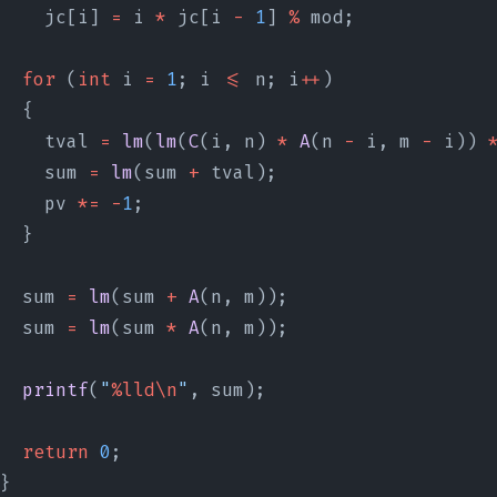
    jc[i] 
=
 i 
*
 jc[i 
-
 1
] 
%
 mod;
  for
 (
int
 i 
=
 1
; i 
<=
 n; i
++
)
  {
    tval 
=
 lm
(
lm
(
C
(i, n) 
*
 A
(n 
-
 i, m 
-
 i)) 
    sum 
=
 lm
(sum 
+
 tval);
    pv 
*=
 -
1
;
  }
  sum 
=
 lm
(sum 
+
 A
(n, m));
  sum 
=
 lm
(sum 
*
 A
(n, m));
  printf
(
"
%lld\n
"
, sum);
  return
 0
;
}