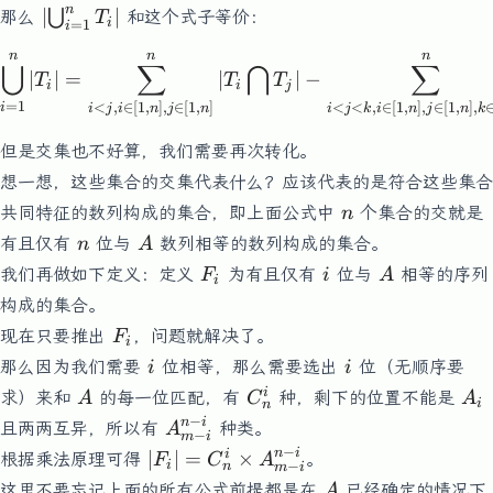
n
\left|\bigcup_{i=1}^nT_i\right|
∣
∣
⋃
那么
和这个式子等价：
T
i
=
1
i
n
n
n
\bigcup_{i=1}^n|T_i| =\sum
⋃
∑
⋂
∑
∣
∣
=
∣
∣
−
T
T
T
i
i
j
=
1
<
,
∈
[
1
,
]
,
∈
[
1
,
]
<
<
,
∈
[
1
,
]
,
∈
[
1
,
]
,
i
i
j
i
n
j
n
i
j
k
i
n
j
n
k
但是交集也不好算，我们需要再次转化。
想一想，这些集合的交集代表什么？应该代表的是符合这些集合
n
共同特征的数列构成的集合，即上面公式中
个集合的交就是
n
n
A
有且仅有
位与
数列相等的数列构成的集合。
n
A
F_i
i
A
我们再做如下定义：定义
为有且仅有
位与
相等的序列
F
i
A
i
构成的集合。
F_i
现在只要推出
，问题就解决了。
F
i
i
i
那么因为我们需要
位相等，那么需要选出
位（无顺序要
i
i
A
C^i_n
A_
i
求）来和
的每一位匹配，有
种，剩下的位置不能是
A
C
A
i
n
−
A_{m-
n
i
且两两互异，所以有
种类。
A
−
m
i
i}^{n-
−
|F_i|
n
i
i
∣
∣
=
×
根据乘法原理可得
。
F
C
A
i
−
n
m
i
i}
=
A
这里不要忘记上面的所有公式前提都是在
已经确定的情况下
A