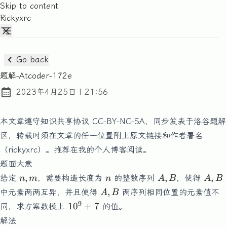
Skip to content
Rickyxrc
Go back
题解-Atcoder-172e
at
2023年4月25日
|
21:56
Posted on:
本文章遵守知识共享协议 CC-BY-NC-SA，同步发表于洛谷题解
区，转载时须在文章的任一位置附上原文链接和作者署名
（rickyxrc）。推荐在
我的个人博客
阅读。
题面大意
n,m
n
A,B
A,B
,
,
,
给定
，需要构造长度为
的整数序列
，使得
n
m
n
A
B
A
B
A,B
,
中元素两两互异，并且使得
两序列相同位置的元素值不
A
B
9
10^9+7
1
0
+
7
同，求方案数模上
的值。
解法