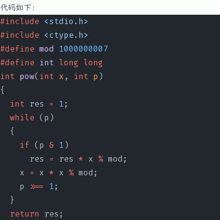
\equiv
代码如下：
a/b\space\text{(mod
#include
 <stdio.h>
p)}
#include
 <ctype.h>
#define
 mod
 1000000007
#define
 int
 long
 long
int
 pow
(
int
 x
, 
int
 p
)
{
  int
 res 
=
 1
;
  while
 (p)
  {
    if
 (p 
&
 1
)
      res 
=
 res 
*
 x 
%
 mod;
    x 
=
 x 
*
 x 
%
 mod;
    p 
>>=
 1
;
  }
  return
 res;