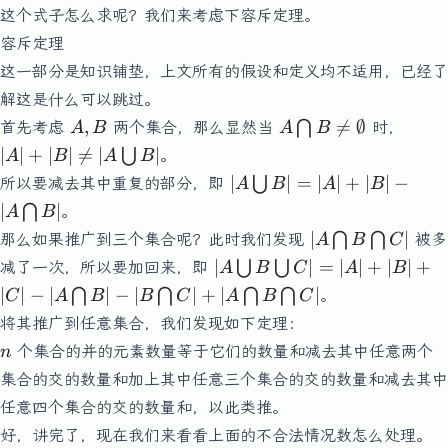
这个式子怎么求呢？我们来考虑下容斥定理。
容斥定理
这一部分是知识铺垫，上文所有的假设和定义均不适用，已经了
解这是什么可以跳过。
A,B
A\bigcap
|A|+
,

=
∅
⋂
首先考虑
两个集合，那么显然当
时，
A
B
A
B
B \neq
\neq
∣
∣
+
∣
∣

=
∣
∣
⋃
。
A
B
A
B
\emptyset
|A\b
\left|
∣
∣
=
∣
∣
+
∣
∣
−
⋃
所以要减去其中重复的部分，即
A
B
A
B
B|
A\bigcup
∣
∣
⋂
。
A
B
B\right|
|A\bigcap
∣
∣
⋂
⋂
那么如果推广到三个集合呢？此时我们发现
被多
A
B
C
=\left|
B\bigcap
|A\bigcup
∣
∣
=
∣
∣
+
∣
∣
+
⋃
⋃
减了一次，所以要加回来，即
A
B
C
A
B
A\right|
C|
B\bigcup
∣
∣
−
∣
∣
−
∣
∣
+
∣
∣
⋂
⋂
+\left|
⋂
⋂
。
C
A
B
B
C
A
B
C
C|=|A|+|B|+|C|-
B\right| -
将其推广到任意集合，我们发现如下定理：
|A\bigcap B|-
\left|
n
个集合的并的元素数量等于它们的数量和减去其中任意两个
n
|B\bigcap
A\bigcap
C|+|A\bigcap
集合的交的数量和加上其中任意三个集合的交的数量和减去其中
B\right|
B\bigcap C|
任意四个集合的交的数量和，以此类推。
好，讲完了，现在我们来看看上面的不合法情况数怎么处理。