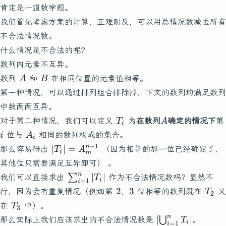
肯定是一道数学题。
我们首先考虑方案的计算，正难则反，可以用总情况数减去所有
不合法情况数。
什么情况是不合法的呢？
数列内元素不互异。
A
B
数列
和
在相同位置的元素值相等。
A
B
第一种情况，可以通过排列组合排除掉，下文的数列均满足数列
中数两两互异。
T_i
A
对于第二种情况，我们可以定义
为
在数列
确定的情况下
第
T
A
i
i
A_i
位与
相同的数列构成的集合。
i
A
i
−
1
|T_i|
n
∣
∣
=
那么容易得出
（因为相等的那一位已经确定了，
T
A
i
m
=
其他位只需要满足互异即可） 。
A^{n-
n
\sum^n_{i=1}|T_i|
∣
∣
∑
我们可以直接求出
作为不合法情况数吗？显然不
T
i
=
1
1}_m
i
2
3
T_2
2
3
行，因为会有重复情况（例如第
，
位相等的数列既在
又
T
2
T_3
在
中）。
T
3
n
\left|\bigcup_{
∣
∣
⋃
那么实际上我们应该求出的不合法情况数是
。
T
i
=
1
i