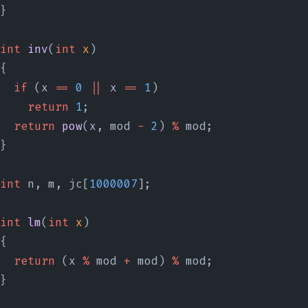
}
int
 inv
(
int
 x
)
{
  if
 (x 
==
 0
 ||
 x 
==
 1
)
    return
 1
;
  return
 pow
(x, mod 
-
 2
) 
%
 mod;
}
int
 n, m, jc[
1000007
];
int
 lm
(
int
 x
)
{
  return
 (x 
%
 mod 
+
 mod) 
%
 mod;
}