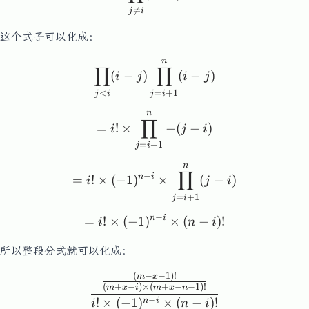

=
j
i
这个式子可以化成：
n
\prod_{j < i}(i-j) \prod_{
∏
∏
(
−
)
(
−
)
i
j
i
j
<
=
+
1
j
i
j
i
n
=i!\times\prod_{j=i+1}^{n
∏
=
!
×
−
(
−
)
i
j
i
=
+
1
j
i
n
=i!\times(-1)^{n-i}\times
∏
−
n
i
=
!
×
(
−
1
)
×
(
−
)
i
j
i
=
+
1
j
i
−
n
i
=
!
×
(
−
1
)
=i!\times(-1)^{n-i}\times(n
×
(
−
)!
i
n
i
所以整段分式就可以化成：
(
−
−
1
)!
\frac{\frac{(m-x-1)!}{(m+x
m
x
(
+
−
)
×
(
+
−
−
1
)!
m
x
i
m
x
n
−
!
×
(
−
1
)
×
(
−
)!
n
i
i
n
i