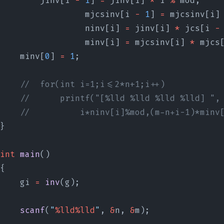
        jinv[i 
-
 1
] 
=
 jinv[i] 
*
 i 
%
 mod,
                 mjcsinv[i 
-
 1
] 
=
 mjcsinv[i]
                 ninv[i] 
=
 jinv[i] 
*
 jcs[i 
-
                 minv[i] 
=
 mjcsinv[i] 
*
 mjcs
    minv[
0
] 
=
 1
;
    //	for(int i=1;i<=2*n+1;i++)
    //		printf("[%lld %lld %lld %lld] ",
    //			i*ninv[i]%mod,(m-n+i-1)
}
int
 main
()
{
    gi 
=
 inv
(g);
    scanf
(
"
%lld%lld
"
, 
&
n, 
&
m);