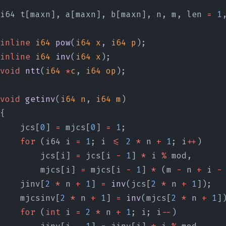
i64 t[maxn], a[maxn], b[maxn], n, m, len 
=
 1
inline
 i64
 pow
(
i64
 x
, 
i64
 p
);
inline
 i64
 inv
(
i64
 x
);
void
 ntt
(
i64
 *
c
, 
i64
 op
);
void
 getinv
(
i64
 n
, 
i64
 m
)
{
    jcs[
0
] 
=
 mjcs[
0
] 
=
 1
;
    for
 (i64 i 
=
 1
; i 
<=
 2
 *
 n 
+
 1
; i
++
)
        jcs[i] 
=
 jcs[i 
-
 1
] 
*
 i 
%
 mod,
        mjcs[i] 
=
 mjcs[i 
-
 1
] 
*
 (m 
-
 n 
+
 i 
-
    jinv[
2
 *
 n 
+
 1
] 
=
 inv
(jcs[
2
 *
 n 
+
 1
]);
    mjcsinv[
2
 *
 n 
+
 1
] 
=
 inv
(mjcs[
2
 *
 n 
+
 1
]
    for
 (
int
 i 
=
 2
 *
 n 
+
 1
; i; i
--
)