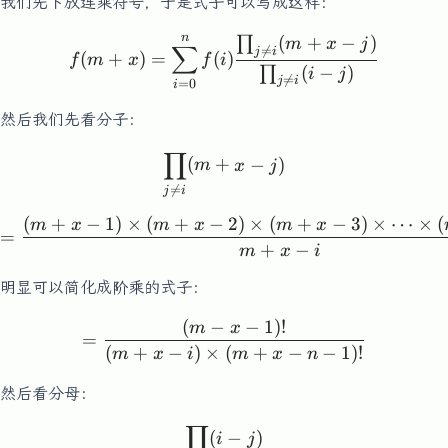
我们先下放连乘符号，于是式子可以写成这样：
n
(
+
−
)
f(m+x) = \sum_{i=0}^{n}f
∏
m
x
j
∑

=
j
i
(
+
)
=
(
)
f
m
x
f
i
(
−
)
∏
i
j

=
j
i
=
0
i
然后我们先看分子：
∏
\prod_{j\neq i}(m+x-j)
(
+
−
)
m
x
j

=
j
i
(
+
−
1
)
×
(
+
−
2
)
×
(
+
−
3
)
×
⋯
×
(
= \frac{(m+x-1) \times (
m
x
m
x
m
x
=
+
−
m
x
i
明显可以简化成阶乘的式子：
(
−
−
1
)!
= \frac{(m-x-1)!}{(m+x-i
m
x
=
(
+
−
)
×
(
+
−
−
1
)!
m
x
i
m
x
n
然后看分母：
∏
\prod_{j\neq i}(i-j)
(
−
)
i
j