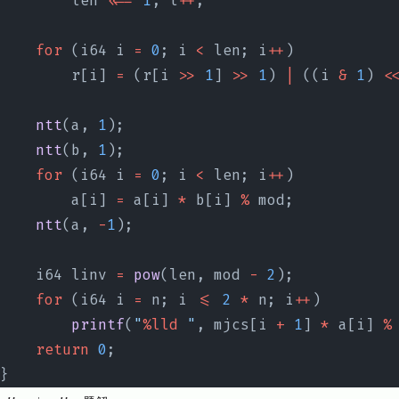
        len 
<<=
 1
, l
++
;
    for
 (i64 i 
=
 0
; i 
<
 len; i
++
)
        r[i] 
=
 (r[i 
>>
 1
] 
>>
 1
) 
|
 ((i 
&
 1
) 
<
    ntt
(a, 
1
);
    ntt
(b, 
1
);
    for
 (i64 i 
=
 0
; i 
<
 len; i
++
)
        a[i] 
=
 a[i] 
*
 b[i] 
%
 mod;
    ntt
(a, 
-
1
);
    i64 linv 
=
 pow
(len, mod 
-
 2
);
    for
 (i64 i 
=
 n; i 
<=
 2
 *
 n; i
++
)
        printf
(
"
%lld
 "
, mjcs[i 
+
 1
] 
*
 a[i] 
%
    return
 0
;
}