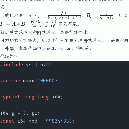
式。
(
)
A_i=\frac{f(i)}
B_i =
1
f
i
=
=
形式化地说，设
，
，则令
A
B
i
i
−
(
−
)!
×
!
×
(
−
1
)
−
+
n
i
n
i
i
m
n
i
{(n-i)!\times
\frac{1}
×
(
−
−
1
)!
F
\frac{F_i\times(m-
F
m
x
=
∗
，
即为答案。
i
F
A
B
(
+
−
−
1
)!
i!\times(-1)^{n-
{m-
m
x
n
=
x-1)!}{(m+x-n-
然后需要求逆元和阶乘逆元，最好能线性求。
i}}
n+i}
A
1)!}
因为阶乘可能很大，所以我们不能预处理阶乘逆元，而是预处理
*
上升幂，参考代码中 jinv 和 mjcsinv 的部分。
B
代码如下：
#include
 <stdio.h>
#define
 maxn
 1000007
typedef
 long
 long
 i64;
i64 g 
=
 3
, gi;
const
 i64 mod 
=
 998244353
;