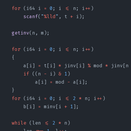
    for
 (i64 i 
=
 0
; i 
<=
 n; i
++
)
        scanf
(
"
%lld
"
, t 
+
 i);
    getinv
(n, m);
    for
 (i64 i 
=
 0
; i 
<=
 n; i
++
)
    {
        a[i] 
=
 t[i] 
*
 jinv[i] 
%
 mod 
*
 jinv[n
        if
 ((n 
-
 i) 
&
 1
)
            a[i] 
=
 mod 
-
 a[i];
    }
    for
 (i64 i 
=
 0
; i 
<=
 2
 *
 n; i
++
)
        b[i] 
=
 minv[i 
+
 1
];
    while
 (len 
<=
 2
 *
 n)