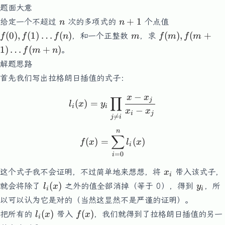
题面大意
n
n+1
f(0),f(1)
+
1
给定一个不超过
次的多项式的
个点值
n
n
\dots
m
f(m),f(m+1)
(
0
)
,
(
1
)
…
(
)
(
)
,
(
+
，和一个正整数
，求
f
f
f
n
m
f
m
f
m
f(n)
\dots
1
)
…
(
+
)
。
f
m
n
f(m+n)
解题思路
首先我们写出拉格朗日插值的式子：
−
x
x
l_i(x) = y_i \prod_{j\neq 
∏
j
(
)
=
l
x
y
i
i
−
x
x
i
j

=
j
i
n
f(x) = \sum_{i=0}^{n} l_i
∑
(
)
=
(
)
f
x
l
x
i
=
0
i
x_i
这个式子我不会证明，不过简单地来想想，将
带入该式子，
x
i
l_i(x)
y_i
(
)
就会将除了
之外的值全部消掉（等于 0），得到
，所
l
x
y
i
i
以可以认为它是对的（当然这显然不是严谨的证明）。
l_i(x)
f(x)
(
)
(
)
把所有的
带入
，我们就得到了拉格朗日插值的另一
l
x
f
x
i