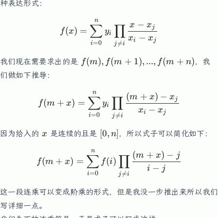
种表达形式：
n
f(x) = \sum_{i=0}^{n}y_i
−
x
x
∑
∏
j
(
)
=
f
x
y
i
−
x
x
i
j
=
0

=
i
j
i
f(m),f(m+1),...,f(m+n)
(
)
,
(
+
1
)
,
...
,
(
+
)
我们现在需要求出的是
，我
f
m
f
m
f
m
n
们做如下推导：
n
f(m+x) = \sum_{i=0}^{n}y
(
+
)
−
m
x
x
∑
∏
j
(
+
)
=
f
m
x
y
i
−
x
x
i
j
=
0

=
i
j
i
x
[0,n]
[
0
,
]
因为给入的
是连续的且是
，所以式子可以简化如下：
x
n
n
f(m+x) = \sum_{i=0}^{n}f
(
+
)
−
m
x
j
∑
∏
(
+
)
=
(
)
f
m
x
f
i
−
i
j
=
0

=
i
j
i
这一段连乘可以变成阶乘的形式，但是我没一步推出来所以我们
写详细一点。