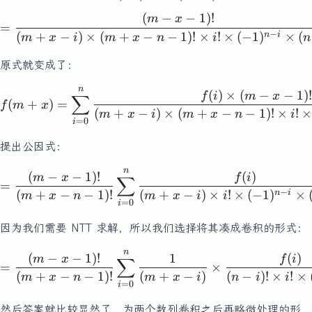
(
−
−
1
)!
=\frac{(m-x-1)!}{(m+x-i)\t
m
x
=
−
(
+
−
)
×
(
+
−
−
1
)!
×
!
×
(
−
1
)
×
(
n
i
m
x
i
m
x
n
i
n
原式就变成了：
n
f(m+x) = \sum_{i=0}^{n}\f
(
)
×
(
−
−
1
)!
f
i
m
x
∑
(
+
)
=
f
m
x
(
+
−
)
×
(
+
−
−
1
)!
×
!
m
x
i
m
x
n
i
=
0
i
提出公因式：
n
= \frac{(m-x-1)!}{(m+x-n-
(
−
−
1
)!
(
)
m
x
f
i
∑
=
−
(
+
−
−
1
)!
(
+
−
)
×
!
×
(
−
1
)
×
n
i
m
x
n
m
x
i
i
=
0
i
因为我们需要 NTT 求解，所以我们选择将其凑成卷积的形式：
n
= \frac{(m-x-1)!}{(m+x-n-
(
−
−
1
)!
1
(
)
m
x
f
i
∑
=
×
(
+
−
−
1
)!
(
+
−
)
(
−
)!
×
!
×
m
x
n
m
x
i
n
i
i
=
0
i
然后答案就比较显然了，为两个数列卷积之后再略微处理的形